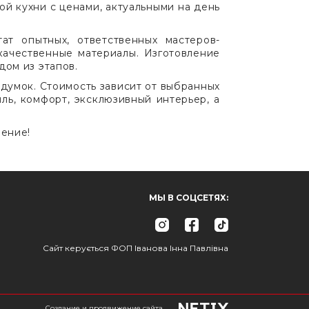
й кухни с ценами, актуальными на день
т опытных, ответственных мастеров-
качественные материалы. Изготовление
ом из этапов.
адумок. Стоимость зависит от выбранных
ль, комфорт, эксклюзивный интерьер, а
шение!
МЫ В СОЦСЕТЯХ:
Сайт керується ФОП Іванова Інна Павлівна
Создание и продвижение сайта