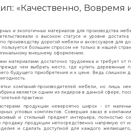
п: «Качественно, Вовремя 
ярных и экологичных материалов для производства меб
етельствовали о высоком статусе и уровне достатка 
по производству дорогой мебели и аксессуаров для до
 пользуется большим спросом не только в нашей стране
ригинальному внешнему оформлению.
ыми материалами достаточно трудоемка и требует от 
 прежде чем выбрать место, где купить деревянные 
воего будущего приобретения и к цене. Ведь слишком 
игодность.
сятки компаний-производителей мебели, но лишь не
брика является одним из лидеров в данной сфере, пос
голетней практики.
астерами продукции невероятно широк - от маленьк
орных угловых комплектов. Совершая заказ в компани
расивый и стильный предмет интерьера, полностью 
м продажу продукции непосредственно напрямую от изг
изделия и сделать доступной для каждого желающего,