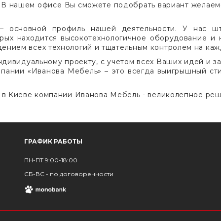
. В нашем офисе Вы сможете подобрать вариант желаемо
– основной профиль нашей деятельности. У нас шта
рых находится высокотехнологичное оборудование и 
ением всех технологий и тщательным контролем на кажд
ндивидуальному проекту, с учетом всех Ваших идей и з
пании «Иванова Мебель» – это всегда выигрышный сти
з в Киеве компании Иванова Мебель - великолепное ре
ГРАФИК РАБОТЫ
ПН-ПТ 9:00-18:00
СБ-ВС - по договоренности