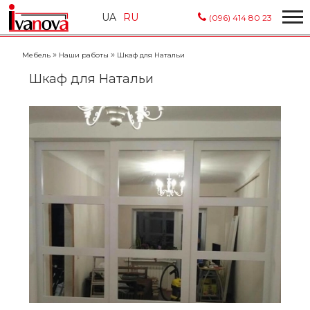
UA
RU
(096) 414 80 23
»
»
Мебель
Наши работы
Шкаф для Натальи
Шкаф для Натальи