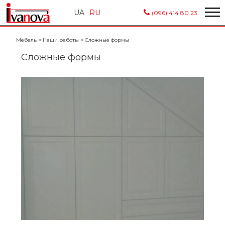
UA
RU
(096) 414 80 23
»
»
Мебель
Наши работы
Сложные формы
Сложные формы