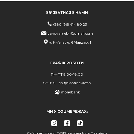
ЗВ'ЯЗАТИСЯ З НАМИ
+380 (96) 414 80 23
ivanovamebli@gmail.com
м. Київ, вул. Є.Чавдар, 1
ГРАФІК РОБОТИ
ПН-ПТ 9:00-18:00
СБ-НД - за домовленістю
МИ У СОЦМЕРЕЖАХ:
Сайт керується ФОП Іванова Інна Павлівна